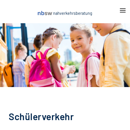
nahverkehrsberatung
Leistungen
Mobilitätsgarantie
Projekte
On-Demand: ÖPNV-Taxi
Aktuelles
Allgemeine Vorschriften und Einnahmeprognosen
Über uns
Ausschreibungsbegleitung und Vergabeverfahren
[Karriere]
Beratung im ÖPNV
Kontakt
Fahrgastzählungen
Fahrplanung und Umlaufplanung
Schülerverkehr
Freigestellte Schülerverkehre