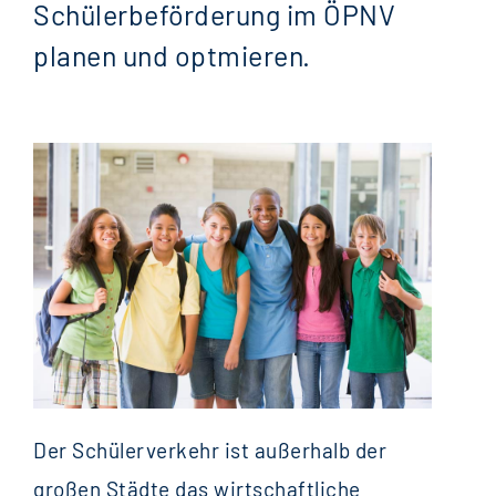
Schülerbeförderung im ÖPNV
Kostenrechnung für Verkehrssysteme
planen und optmieren.
Mobilität im ländlichen Raum
Nahverkehrsplanung
ÖPNV Finanzierung und Strategie
Privatisierung und Kommunalisierung von Busverkehren
Schienenverkehrskonzepte
Schülerverkehr
Stadtbussysteme
Tarifsysteme im ÖPNV
Der Schülerverkehr ist außerhalb der
Verkehrsplanung und Linienbündelung
großen Städte das wirtschaftliche