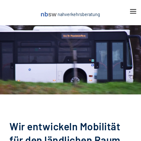
nahverkehrsberatung
Leistungen
Mobilitätsgarantie
Projekte
On-Demand: ÖPNV-Taxi
Aktuelles
Allgemeine Vorschriften und Einnahmeprognosen
Über uns
Ausschreibungsbegleitung und Vergabeverfahren
[Karriere]
Beratung im ÖPNV
Kontakt
Fahrgastzählungen
Fahrplanung und Umlaufplanung
Wir entwickeln Mobilität
Freigestellte Schülerverkehre
für den ländlichen Raum