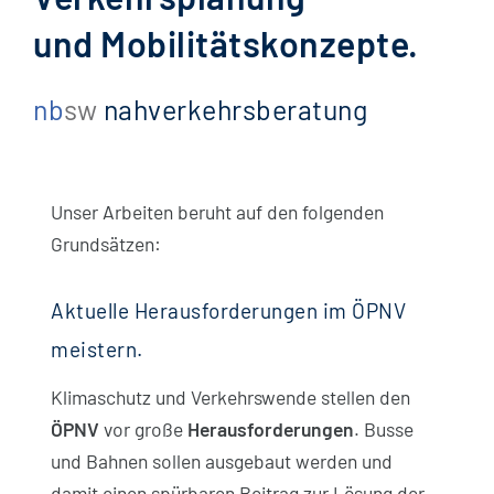
Kostenrechnung für Verkehrssysteme
und Mobilitäts­konzepte.
Mobilität im ländlichen Raum
nb
sw
nahverkehrs­beratung
Nahverkehrsplanung
ÖPNV Finanzierung und Strategie
Unser Arbeiten beruht auf den folgenden
Privatisierung und Kommunalisierung von Busverkehren
Grundsätzen:
Schienenverkehrskonzepte
Schülerverkehr
Aktuelle Herausforderungen im ÖPNV
meistern.
Stadtbussysteme
Klimaschutz und Verkehrswende stellen den
Tarifsysteme im ÖPNV
ÖPNV
vor große
Herausforderungen
. Busse
Verkehrsplanung und Linienbündelung
und Bahnen sollen ausgebaut werden und
damit einen spürbaren Beitrag zur Lösung der