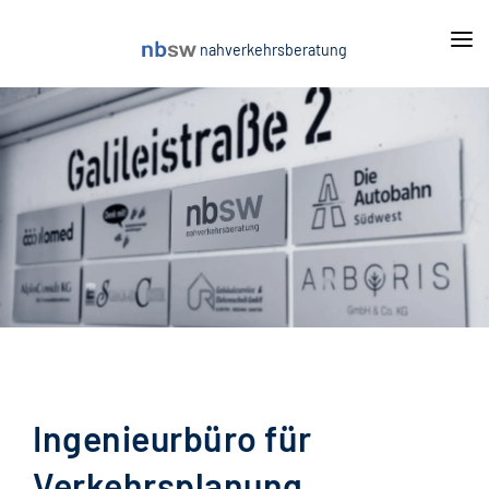
nahverkehrsberatung
Leistungen
Mobilitätsgarantie
Projekte
On-Demand: ÖPNV-Taxi
Aktuelles
Allgemeine Vorschriften und Einnahmeprognosen
Über uns
Ausschreibungsbegleitung und Vergabeverfahren
[Karriere]
Beratung im ÖPNV
Kontakt
Fahrgastzählungen
Fahrplanung und Umlaufplanung
Ingenieur­büro für
Freigestellte Schülerverkehre
Verkehrs­planung